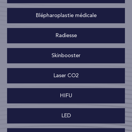
Blépharoplastie médicale
Radiesse
Skinbooster
Laser CO2
HIFU
LED