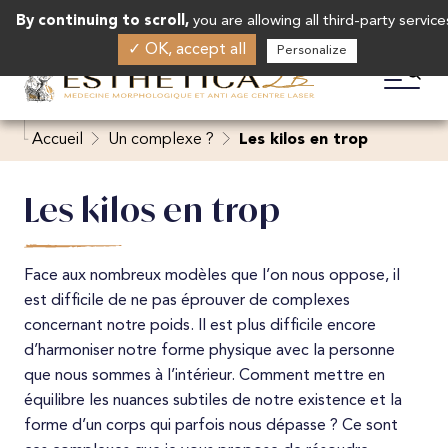
Mauvaise qualité de peau
Fils tenseurs
Cryolipolyse
Mésothérapie Cheveux
07 72 51 23 43
Prendre rendez-vous
By continuing to scroll,
Epilation laser sourcils
you are allowing all third-party service
MÉDECINE ANTI-ÂGE
Acide hyaluronique Nez
Je n'aime pas mon tatouage
Peeling
✓ OK, accept all
Personalize
Greffe de cheveux
Thread lift
Mésothérapie Peau
Cryolipolyse double menton
Epilation laser pommettes
Acide hyaluronique Lèvres
Les kilos en trop
BLOG
Radiesse
EmSculpt
Peeling profond
Mésothérapie Cellulite
Cryolipolyse bras
Epilation laser lèvres
Acide hyaluronique Menton
Je perds mes cheveux
Laser CO2
Emtone
Peeling moyen
Accueil
Un complexe ?
Les kilos en trop
Cryolipolyse ventre
Epilation laser ovale visage
Acide hyaluronique Pommettes
HIFU
Maquillage permanent
Cryolipolyse cuisse
Epilation laser aisselles
Les kilos en trop
Acide hyaluronique Mains
Radiofréquence
Détatouage
Cryolipolyse hanche
Epilation laser bras
Acide hyaluronique Ovale du visage
LED
Traitement de peau au laser
Cryolipolyse culotte de cheval
Epilation laser aréoles de seins
Face aux nombreux modèles que l’on nous oppose, il
Acide hyaluronique rides
Nettoyage dermatologique
est difficile de ne pas éprouver de complexes
Cicatrices
Cryolipolyse fesses
Epilation laser ventre
concernant notre poids. Il est plus difficile encore
Profiloplastie médicale
Blépharoplastie médicale
Vergetures
Cristal
Epilation laser fesses
d’harmoniser notre forme physique avec la personne
Acide hyaluronique Fesses
Lifting endolift
que nous sommes à l’intérieur. Comment mettre en
Chéloïdes
Epilation laser maillot
équilibre les nuances subtiles de notre existence et la
Acide hyaluronique grandes lèvres
Cellution
forme d’un corps qui parfois nous dépasse ? Ce sont
Acné
Epilation laser SIF