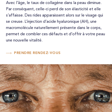
Pénoplastie médicale
Avec l’âge, le taux de collagène dans la peau diminue.
Taches brunes
Epilation laser jambes
Par conséquent, celle-ci perd de son élasticité et elle
Spécificités
s’affaisse. Des rides apparaissent alors sur le visage qui
Couperose
Epilation laser pieds
se creuse. L’injection d’acide hyaluronique (AH), une
MD CODES
Peaux mates et foncées
macromolécule naturellement présente dans le corps,
Skinbooster
permet de combler ces défauts et d’offrir à votre peau
une nouvelle vitalité.
Profhilo
PRENDRE RENDEZ-VOUS