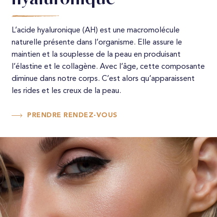
Pénoplastie médicale
Taches brunes
Epilation laser jambes
Spécificités
L’acide hyaluronique (AH) est une macromolécule
Couperose
Epilation laser pieds
naturelle présente dans l’organisme. Elle assure le
MD CODES
Peaux mates et foncées
maintien et la souplesse de la peau en produisant
Skinbooster
l’élastine et le collagène. Avec l’âge, cette composante
diminue dans notre corps. C’est alors qu’apparaissent
Profhilo
les rides et les creux de la peau.
PRENDRE RENDEZ-VOUS