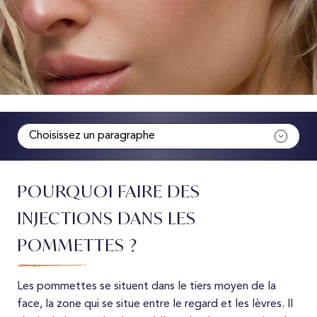
Choisissez un paragraphe
Pourquoi en faire
POURQUOI FAIRE DES
Déroulement
INJECTIONS DANS LES
POMMETTES ?
Résultats
Les suites
Les pommettes se situent dans le tiers moyen de la
face, la zone qui se situe entre le regard et les lèvres. Il